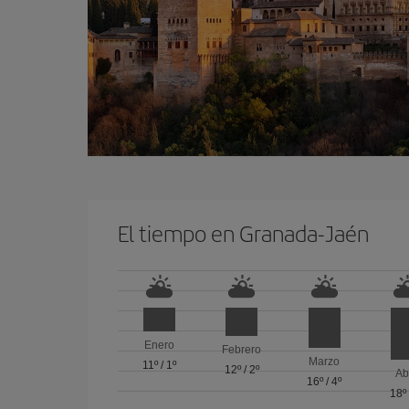
El tiempo en Granada-Jaén
Enero
Febrero
Marzo
11º
/
1º
12º
/
2º
Ab
16º
/
4º
18º