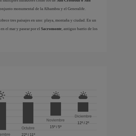
on múltiples miradores como los de
San Cristóbal o San
 conjunto monumental de la Alhambra y el Generalife.
frece tres paisajes en uno: playa, montaña y ciudad. En un
 en el mar y pasear por el
Sacromonte
, antiguo barrio de los
Diciembre
Noviembre
12º
/
2º
15º
/
5º
Octubre
iembre
22º
/
11º