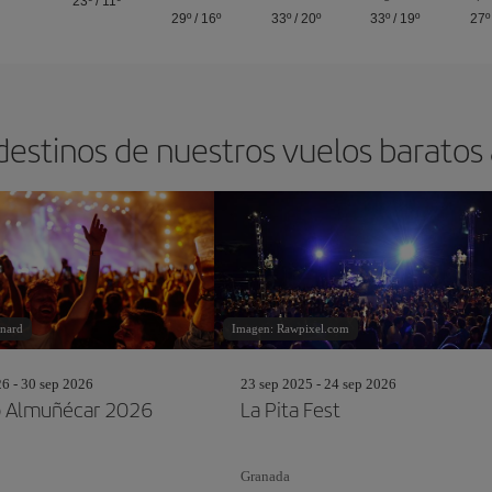
23º
/
11º
29º
/
16º
33º
/
20º
33º
/
19º
27º
destinos de nuestros vuelos barato
nard
Imagen: Rawpixel.com
26 - 30 sep 2026
23 sep 2025 - 24 sep 2026
o Almuñécar 2026
La Pita Fest
Granada