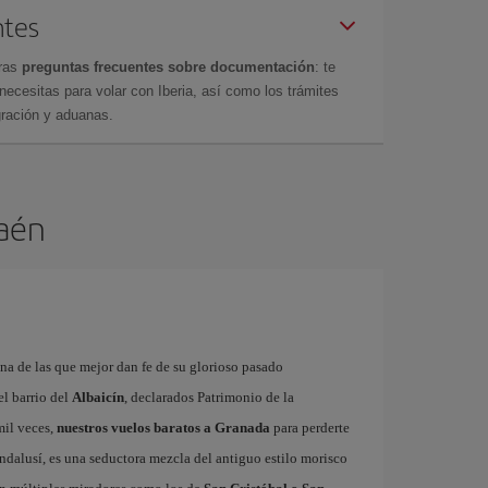
ntes
tras
preguntas frecuentes sobre documentación
: te
cesitas para volar con Iberia, así como los trámites
gración y aduanas.
Jaén
na de las que mejor dan fe de su glorioso pasado
el barrio del
Albaicín
, declarados Patrimonio de la
mil veces,
nuestros vuelos baratos a Granada
para perderte
andalusí, es una seductora mezcla del antiguo estilo morisco