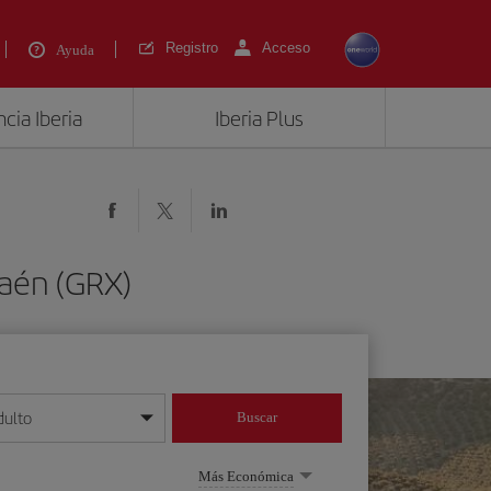
Registro
Acceso
Ayuda
cia Iberia
Iberia Plus
Jaén (GRX)
dulto
Buscar
o día/mes/año
Más Económica