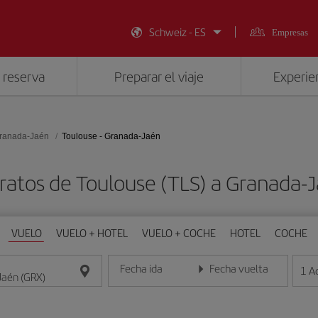
Schweiz - ES
Empresas
 reserva
Preparar el viaje
Experien
ranada-Jaén
Toulouse - Granada-Jaén
ratos de Toulouse (TLS) a Granada-
VUELO
VUELO + HOTEL
VUELO + COCHE
HOTEL
COCHE
Fecha ida
Fecha vuelta
1
A
Introduce la fecha en formato día/mes/año
Introduce la fecha en format