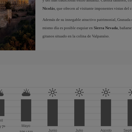
y del más tradicional estilo andaluz. Cuenta también, c
Nicolás
, que ofrecen al visitante imponentes vistas del
Además de su innegable atractivo patrimonial, Granada o
mismo día es posible esquiar en
Sierra Nevada
, bañarse
gitanos situado en la colina de Valparaíso.
ril
Mayo
/
7º
Junio
Julio
Agosto
Sept