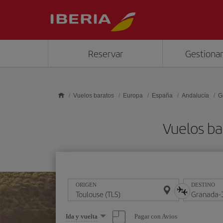
Saltar al contenido principal
Reservar
Gestionar
Vuelos baratos
Europa
España
Andalucía
G
Vuelos ba
ORIGEN
DESTINO
Seleccione
Pagar con Avios
Ida y vuelta