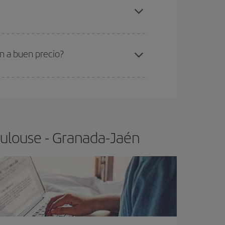
oulouse-Granada-Jaén-dest
.
ra el vuelo más barato.
n a buen precio?
ser flexible.
Lo normal es que
cuanto antes
 poco abiertos, podrás
elegir el precio más
oulouse - Granada-Jaén