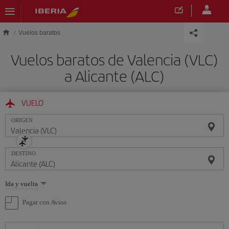
Saltar al contenido principal
Vuelos baratos
Vuelos baratos de Valencia (VLC)
a Alicante (ALC)
VUELO
ORIGEN
DESTINO
Seleccione
Ida y vuelta
una
opción
Pagar con Avios