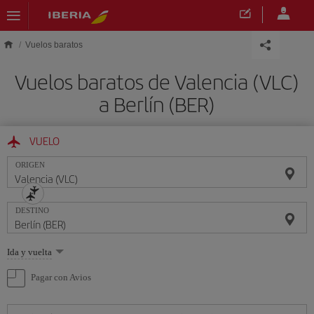
Saltar al contenido principal
Vuelos baratos
Vuelos baratos de Valencia (VLC)
a Berlín (BER)
VUELO
ORIGEN
DESTINO
Seleccione
Ida y vuelta
una
opción
Pagar con Avios