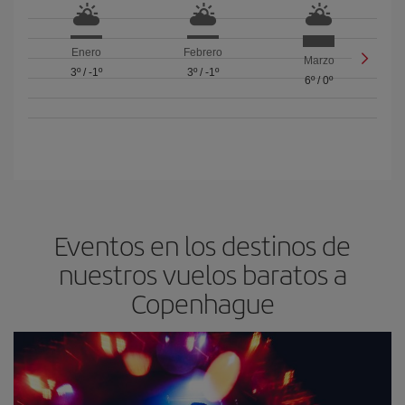
Enero
Febrero
Marzo
3º
/
-1º
3º
/
-1º
6º
/
0º
Eventos en los destinos de
nuestros vuelos baratos a
Copenhague