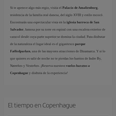
Si te apetece algo más regio, visita el
Palacio de Amalienborg
,
residencia de la familia real danesa, del siglo XVIII y estilo rococó.
Encontrarás una espectacular vista en la
iglesia barroca de San
Salvador
, famosa por su torre en espiral con una escalera exterior de
caracol desde cuya parte superior se domina la ciudad. Para disfrutar
de la naturaleza el lugar ideal es el gigantesco
parque
Fælledparken
, una de las mayores atracciones de Dinamarca. Y si lo
que quieres es salir de noche no te pierdas los barrios de Indre By,
Nørrebro y Vesterbro. ¡Reserva nuestros
vuelos baratos a
Copenhague
y disfruta de la experiencia!
El tiempo en Copenhague