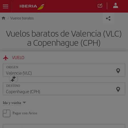
Saltar al contenido principal
Vuelos baratos
Vuelos baratos de Valencia (VLC)
a Copenhague (CPH)
VUELO
ORIGEN
DESTINO
Seleccione
Ida y vuelta
una
opción
Pagar con Avios