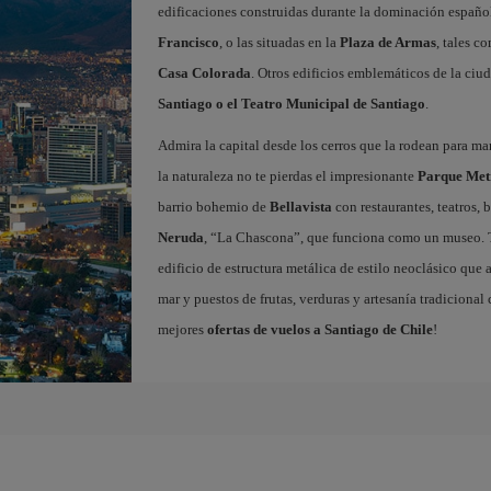
edificaciones construidas durante la dominación españ
Francisco
, o las situadas en la
Plaza de Armas
, tales c
Casa Colorada
. Otros edificios emblemáticos de la ciu
Santiago o el Teatro Municipal de Santiago
.
Admira la capital desde los cerros que la rodean para mara
la naturaleza no te pierdas el impresionante
Parque Met
barrio bohemio de
Bellavista
con restaurantes, teatros, 
Neruda
, “La Chascona”, que funciona como un museo. 
edificio de estructura metálica de estilo neoclásico que 
mar y puestos de frutas, verduras y artesanía tradicional
mejores
ofertas de vuelos a Santiago de Chile
!