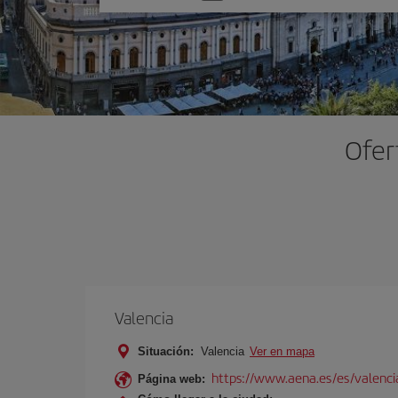
una
opción
Ofer
Valencia
Situación:
Valencia
Ver en mapa
https://www.aena.es/es/valenci
Página web: