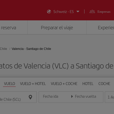
Schweiz - ES
Empresas
 reserva
Preparar el viaje
Experien
Chile
Valencia - Santiago de Chile
atos de Valencia (VLC) a Santiago de 
VUELO
VUELO + HOTEL
VUELO + COCHE
HOTEL
COCHE
Fecha ida
Fecha vuelta
1
A
Introduce la fecha en formato día/mes/año
Introduce la fecha en format