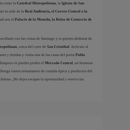
ola como la
Catedral Metropolitana
, la
Iglesia de San
omo la sede de la
Real Audiencia, el Correo Central o la
dad son el
Palacio de la Moneda, la Bolsa de Comercio de
villarte con las vistas de Santiago y si quieres disfrutar de
ropolitano
, cerca del cerro de
San Cristóbal
. Acércate al
bares y tiendas y visita una de las casas del poeta
Pablo
Tampoco te puedes perder el
Mercado Central
, un hermoso
alberga varios restaurantes de comida típica y productos del
 chilena. ¡No dejes escapar la oportunidad y reserva las