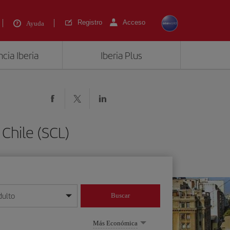
Registro
Acceso
Ayuda
cia Iberia
Iberia Plus
Chile (SCL)
dulto
Buscar
o día/mes/año
Más Económica