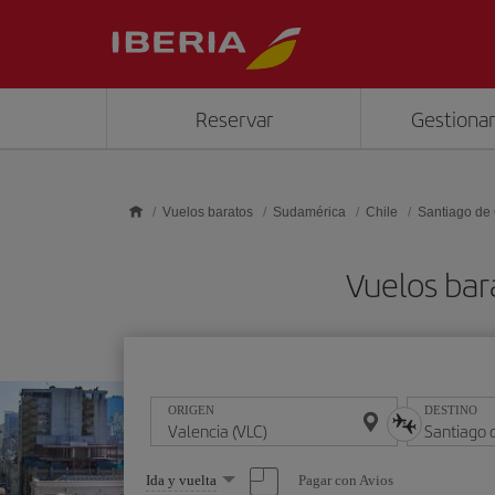
Saltar al contenido principal
Reservar
Gestionar
Vuelos baratos
Sudamérica
Chile
Santiago de 
Vuelos bar
ORIGEN
DESTINO
Seleccione
Pagar con Avios
Ida y vuelta