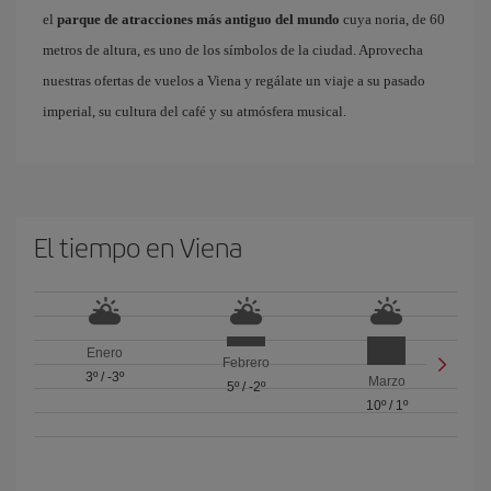
el
parque de atracciones más antiguo del mundo
cuya noria, de 60
metros de altura, es uno de los símbolos de la ciudad. Aprovecha
nuestras ofertas de vuelos a Viena y regálate un viaje a su pasado
imperial, su cultura del café y su atmósfera musical.
El tiempo en Viena
Enero
Febrero
3º
/
-3º
Marzo
5º
/
-2º
10º
/
1º