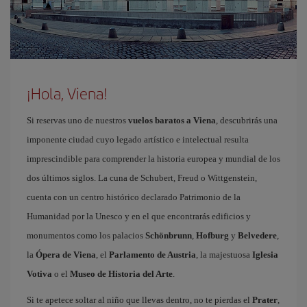
¡Hola, Viena!
Si reservas uno de nuestros
vuelos baratos a Viena
, descubrirás una
imponente ciudad cuyo legado artístico e intelectual resulta
imprescindible para comprender la historia europea y mundial de los
dos últimos siglos. La cuna de Schubert, Freud o Wittgenstein,
cuenta con un centro histórico declarado Patrimonio de la
Humanidad por la Unesco y en el que encontrarás edificios y
monumentos como los palacios
Schönbrunn
,
Hofburg
y
Belvedere
,
la
Ópera de Viena
, el
Parlamento de Austria
, la majestuosa
Iglesia
Votiva
o el
Museo de Historia del Arte
.
Si te apetece soltar al niño que llevas dentro, no te pierdas el
Prater
,