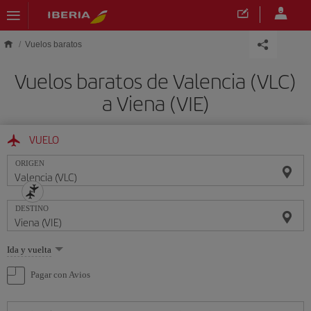
Saltar al contenido principal
Vuelos baratos
Vuelos baratos de Valencia (VLC)
a Viena (VIE)
VUELO
ORIGEN
DESTINO
Seleccione
Ida y vuelta
una
opción
Pagar con Avios