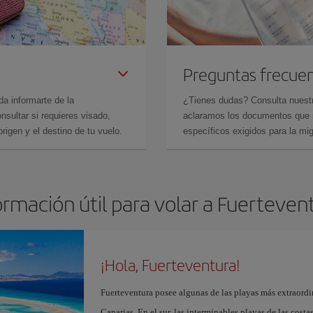
Preguntas frecue
da informarte de la
¿Tienes dudas? Consulta nues
sultar si requieres visado,
aclaramos los documentos que ne
rigen y el destino de tu vuelo.
específicos exigidos para la mi
ormación útil para volar a Fuerteven
¡Hola, Fuerteventura!
Fuerteventura posee algunas de las playas más extraordin
Canarias. En el sur, las interminables playas de las cost