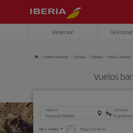
Saltar al contenido principal
Reservar
Gestionar
Vuelos baratos
Europa
España
Islas Canarias
Vuelos bar
ORIGEN
DESTINO
Seleccione
Pagar con Avios
Ida y vuelta