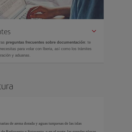
ntes
tras
preguntas frecuentes sobre documentación
: te
cesitas para volar con Iberia, así como los trámites
gración y aduanas.
tura
arias de arena dorada y aguas turquesas de las islas
as de Barlovento y Sotavento, y en el norte, las grandes playas