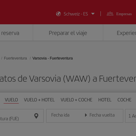
Schweiz - ES
Empresas
 reserva
Preparar el viaje
Experien
Fuerteventura
Varsovia - Fuerteventura
atos de Varsovia (WAW) a Fuerteve
VUELO
VUELO + HOTEL
VUELO + COCHE
HOTEL
COCHE
Fecha ida
Fecha vuelta
1
A
Introduce la fecha en formato día/mes/año
Introduce la fecha en format