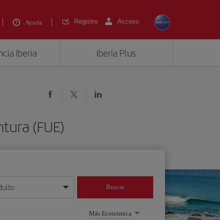
Registro
Acceso
Ayuda
cia Iberia
Iberia Plus
ntura (FUE)
dulto
Buscar
o día/mes/año
Más Económica