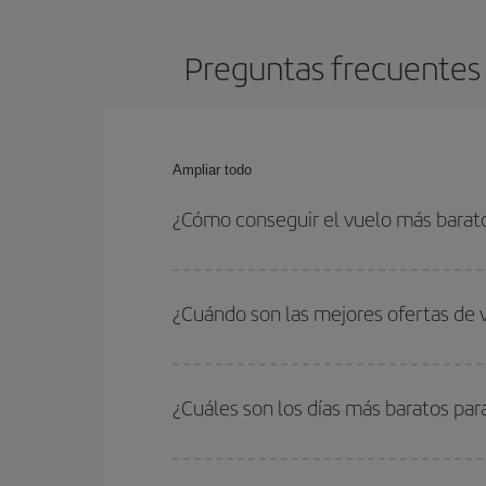
Preguntas frecuentes 
Ampliar todo
¿Cómo conseguir el vuelo más barat
Podrás ahorrar en tu billete de avión de Varsovia
con las fechas y horarios de ida y vuelta.
¿Cuándo son las mejores ofertas de 
Puedes conseguir los vuelos más baratos viajan
periodos de vacaciones escolares son temporada
¿Cuáles son los días más baratos par
precios encontrarás.
Para saber qué días te saldrá más económico vol