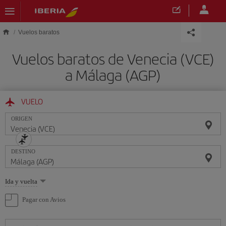
Saltar al contenido principal
Vuelos baratos
Vuelos baratos de Venecia (VCE)
a Málaga (AGP)
VUELO
ORIGEN
DESTINO
Seleccione
Ida y vuelta
una
opción
Pagar con Avios