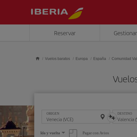
Saltar al contenido principal
Reservar
Gestionar
Vuelos baratos
Europa
España
Comunidad Va
Vuelos
ORIGEN
DESTINO
Seleccione
Pagar con Avios
Ida y vuelta