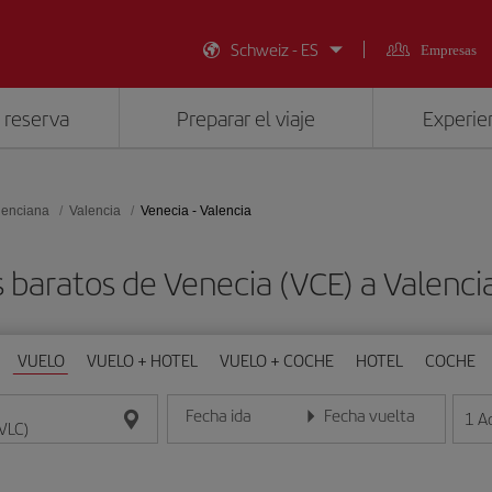
Schweiz - ES
Empresas
 reserva
Preparar el viaje
Experien
lenciana
Valencia
Venecia - Valencia
 baratos de Venecia (VCE) a Valenci
VUELO
VUELO + HOTEL
VUELO + COCHE
HOTEL
COCHE
Fecha ida
Fecha vuelta
1
A
Introduce la fecha en formato día/mes/año
Introduce la fecha en format