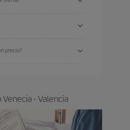
elo y de que las tarifas más baratas (turista)
necia-Valencia-dest
.
ra el vuelo más barato.
en precio?
ser flexible.
Lo normal es que
cuanto antes
 poco abiertos, podrás
elegir el precio más
 Venecia - Valencia