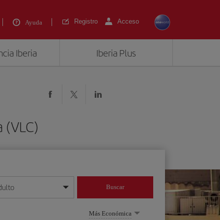
Registro
Acceso
Ayuda
cia Iberia
Iberia Plus
a (VLC)
dulto
Buscar
o día/mes/año
Más Económica