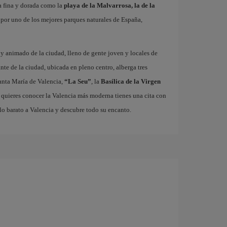
a fina y dorada como la
playa de la Malvarrosa, la de la
r por uno de los mejores parques naturales de España,
o y animado de la ciudad, lleno de gente joven y locales de
ante de la ciudad, ubicada en pleno centro, alberga tres
nta María de Valencia,
“La Seu”
, la
Basílica de la Virgen
i quieres conocer la Valencia más moderna tienes una cita con
lo barato a Valencia y descubre todo su encanto.