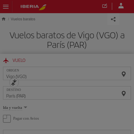
Saltar al contenido principal
Vuelos baratos
Vuelos baratos de Vigo (VGO) a
París (PAR)
VUELO
ORIGEN
DESTINO
Seleccione
Ida y vuelta
una
opción
Pagar con Avios