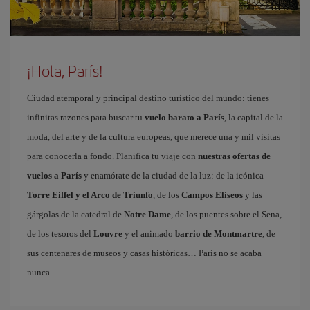
¡Hola, París!
Ciudad atemporal y principal destino turístico del mundo: tienes
infinitas razones para buscar tu
vuelo barato a París
, la capital de la
moda, del arte y de la cultura europeas, que merece una y mil visitas
para conocerla a fondo. Planifica tu viaje con
nuestras ofertas de
vuelos a París
y enamórate de la ciudad de la luz: de la icónica
Torre Eiffel y el Arco de Triunfo
, de los
Campos Elíseos
y las
gárgolas de la catedral de
Notre Dame
, de los puentes sobre el Sena,
de los tesoros del
Louvre
y el animado
barrio de Montmartre
, de
sus centenares de museos y casas históricas… París no se acaba
nunca.