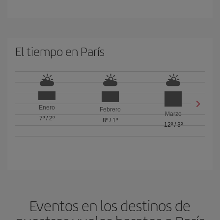
El tiempo en París
Enero
Febrero
Marzo
7º
/
2º
8º
/
1º
12º
/
3º
Eventos en los destinos de