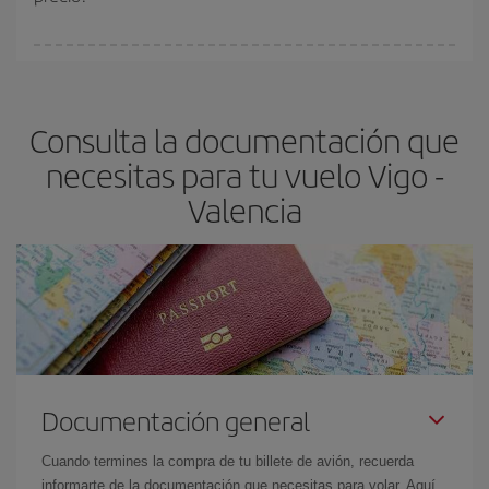
Cualquier día de la semana puedes encontrar vuelos baratos. Las
claves para encontrar los mejores precios son
anticiparte y ser
flexible.
Lo normal es que
cuanto antes
reserves tus billetes de
Consulta la documentación que
avión más baratos te saldrán. Además, si buscas los vuelos con
las fechas y los horarios del viaje un poco abiertos, podrás
elegir
necesitas para tu vuelo Vigo -
el precio más barato.
Valencia
Documentación general
Cuando termines la compra de tu billete de avión, recuerda
informarte de la documentación que necesitas para volar. Aquí