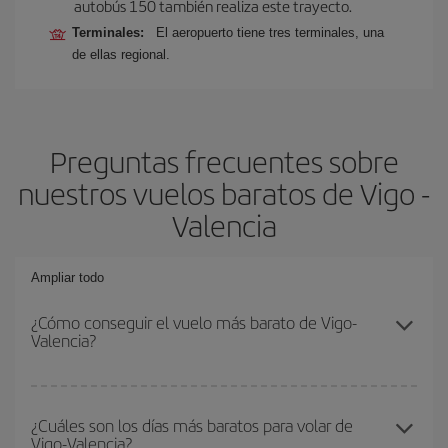
autobús 150 también realiza este trayecto.
Terminales:
El aeropuerto tiene tres terminales, una
de ellas regional.
Preguntas frecuentes sobre
nuestros vuelos baratos de Vigo -
Valencia
Ampliar todo
¿Cómo conseguir el vuelo más barato de Vigo-
Valencia?
Podrás ahorrar en tu billete de avión de Vigo-Valencia-dest y
conseguir el vuelo más barato si evitas temporadas altas,
¿Cuáles son los días más baratos para volar de
Vigo-Valencia?
compras con antelación y puedes ser flexible con las fechas y