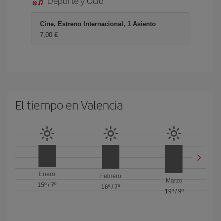
Deporte y Ocio
Cine, Estreno Internacional, 1 Asiento
7,00 €
El tiempo en Valencia
Enero
Febrero
Marzo
15º
/
7º
16º
/
7º
19º
/
9º