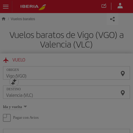
Saltar al contenido principal
Vuelos baratos
Vuelos baratos de Vigo (VGO) a
Valencia (VLC)
VUELO
ORIGEN
DESTINO
Seleccione
Ida y vuelta
una
opción
Pagar con Avios