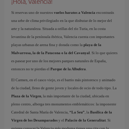
¡Hola, Valencia!
Si reservas uno de nuestros
vuelos baratos a Valencia
encontrarás
una urbe de clima privilegiado en la que disfrutar de lo mejor del
arte y la naturaleza. Situada a orillas del río Turia, en la costa
levantina de la península ibérica, Valencia cuenta con importantes
playas urbanas de arena fina y dorada como la
playa de la
Malvarrosa, la de la Patacona o la del Cavanyal
. Si lo que quieres
es pasear por uno de los mejores parques naturales de España,
entonces no te pierdas el
Parque de la Albufera
.
El Carmen, en el casco viejo, es el barrio más pintoresco y animado
de la ciudad, lleno de gente joven y locales de ocio de todo tipo. La
Plaza de la Virgen
, la más importante de la ciudad, ubicada en
pleno centro, alberga tres monumentos emblemáticos: la imponente
Catedral de Santa María de Valencia,
“La Seu”
, la
Basílica de la
Virgen de los Desamparados
y el
Palacio de la Generalitat
. Si
quieres conocer la Valencia más moderna tienes una cita con la