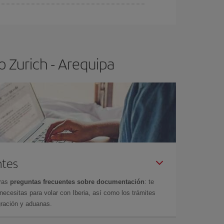
ra el vuelo más barato.
 Zurich - Arequipa
ntes
tras
preguntas frecuentes sobre documentación
: te
cesitas para volar con Iberia, así como los trámites
gración y aduanas.