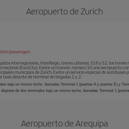
Aeropuerto de Zurich
ch/en/passengers
idos interregionales, InterRegio, trenes urbanos: S16 y S2, los trenes r
nternacional (EuroCity). Existe un tranvía: número 10 une aeropuerto con
ncipales municipios de Zurich. Existe un servicio especial de autobuses 
 taxis delante de terminal de llegadas 1 y 2.
nales bajo un mismo techo, llamadas Terminal 1 (puertas A y puertas E) y Ter
rt dispone de dos terminales bajo un mismo techo, llamadas Terminal 1 (puerta
Aeropuerto de Arequipa