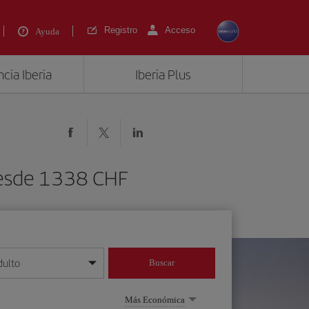
Registro
Acceso
Ayuda
cia Iberia
Iberia Plus
 desde 1338 CHF
dulto
Buscar
o día/mes/año
Más Económica