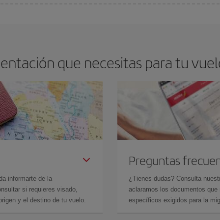
arte el mejor precio según tus necesidades de viaje. La tarifa básica, te asegu
entación que necesitas para tu vuelo
Preguntas frecue
da informarte de la
¿Tienes dudas? Consulta nues
sultar si requieres visado,
aclaramos los documentos que ne
rigen y el destino de tu vuelo.
específicos exigidos para la mi