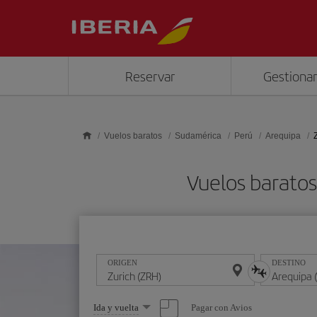
Saltar al contenido principal
Reservar
Gestionar
Vuelos baratos
Sudamérica
Perú
Arequipa
Vuelos baratos
ORIGEN
DESTINO
Seleccione
Pagar con Avios
Ida y vuelta