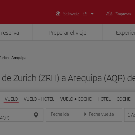
Schweiz - ES
Empresas
 reserva
Preparar el viaje
Experien
Zurich - Arequipa
 de Zurich (ZRH) a Arequipa (AQP)
VUELO
VUELO + HOTEL
VUELO + COCHE
HOTEL
COCHE
Fecha ida
Fecha vuelta
1
A
Introduce la fecha en formato día/mes/año
Introduce la fecha en format