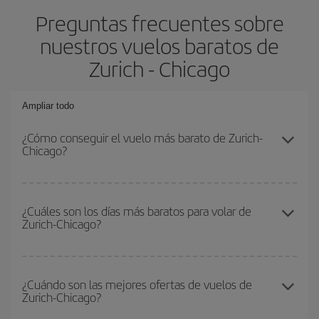
Preguntas frecuentes sobre
nuestros vuelos baratos de
Zurich - Chicago
Ampliar todo
¿Cómo conseguir el vuelo más barato de Zurich-
Chicago?
Podrás ahorrar en tu billete de avión de Zurich-Chicago-dest y
conseguir el vuelo más barato si evitas temporadas altas,
¿Cuáles son los días más baratos para volar de
Zurich-Chicago?
compras con antelación y puedes ser flexible con las fechas y
horarios de ida y vuelta.
Para saber qué días te saldrá más económico volar, solo tienes
que empezar una consulta en nuestro
buscador de vuelos
¿Cuándo son las mejores ofertas de vuelos de
Zurich-Chicago?
baratos
. Dinos desde dónde vuelas, a dónde quieres ir y en qué
fechas habías pensado viajar. Te mostraremos los vuelos más