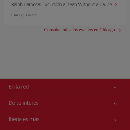
Ralph Barbosa: Excursión a Bean Without a Cause
Chicago Theatre
Consulta todos los eventos en Chicago
En la red
De tu interés
Tu seguridad es lo primero
Iberia es más
Accesibilidad
Noticias y Novedades