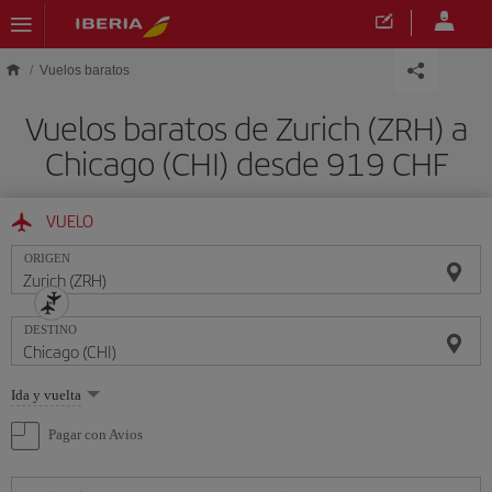
Saltar al contenido principal
Vuelos baratos
Vuelos baratos de Zurich (ZRH) a
Chicago (CHI) desde 919 CHF
VUELO
ORIGEN
DESTINO
Seleccione
Ida y vuelta
una
opción
Pagar con Avios