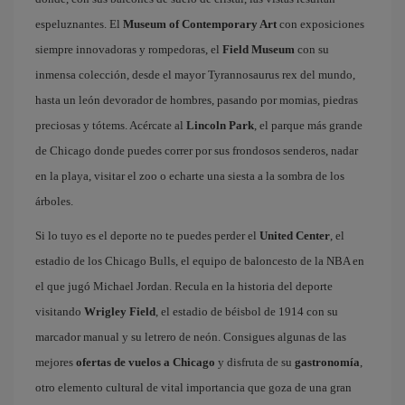
espeluznantes. El
Museum of Contemporary Art
con exposiciones
siempre innovadoras y rompedoras, el
Field Museum
con su
inmensa colección, desde el mayor Tyrannosaurus rex del mundo,
hasta un león devorador de hombres, pasando por momias, piedras
preciosas y tótems. Acércate al
Lincoln Park
, el parque más grande
de Chicago donde puedes correr por sus frondosos senderos, nadar
en la playa, visitar el zoo o echarte una siesta a la sombra de los
árboles.
Si lo tuyo es el deporte no te puedes perder el
United Center
, el
estadio de los Chicago Bulls, el equipo de baloncesto de la NBA en
el que jugó Michael Jordan. Recula en la historia del deporte
visitando
Wrigley Field
, el estadio de béisbol de 1914 con su
marcador manual y su letrero de neón. Consigues algunas de las
mejores
ofertas de vuelos a Chicago
y disfruta de su
gastronomía
,
otro elemento cultural de vital importancia que goza de una gran