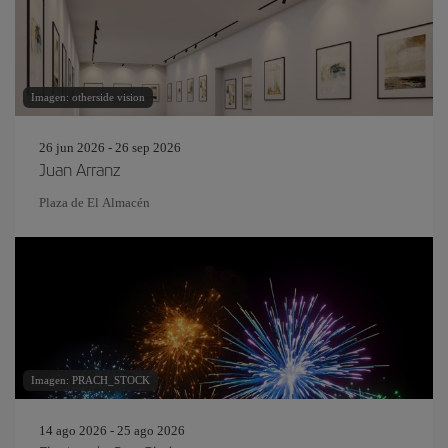
Imagen: otherside vision
26 jun 2026 - 26 sep 2026
Juan Arranz
Plaza de El Almacén
Imagen: PRACH_STOCK
14 ago 2026 - 25 ago 2026