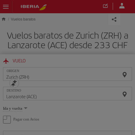
Saltar al contenido principal
Vuelos baratos
Vuelos baratos de Zurich (ZRH) a
Lanzarote (ACE) desde 233 CHF
VUELO
ORIGEN
DESTINO
Seleccione
Ida y vuelta
una
opción
Pagar con Avios