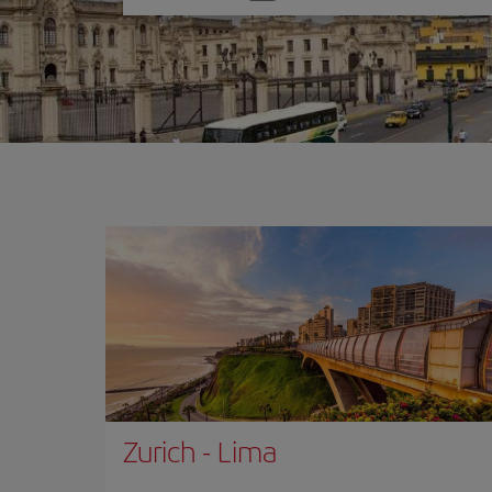
una
opción
Zurich
-
Lima