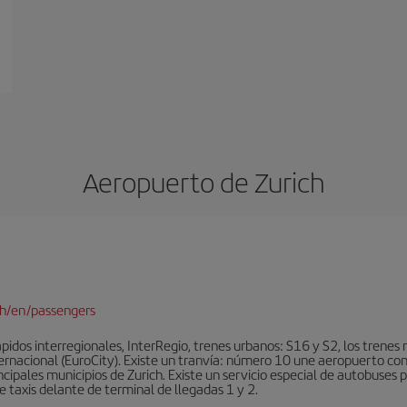
Aeropuerto de Zurich
ch/en/passengers
idos interregionales, InterRegio, trenes urbanos: S16 y S2, los trenes r
nternacional (EuroCity). Existe un tranvía: número 10 une aeropuerto con
ncipales municipios de Zurich. Existe un servicio especial de autobuses 
 taxis delante de terminal de llegadas 1 y 2.