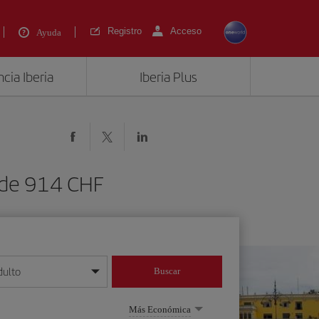
Registro
Acceso
Ayuda
cia Iberia
Iberia Plus
esde 914 CHF
dulto
Buscar
o día/mes/año
Más Económica