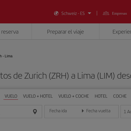
Schweiz - ES
Empresas
 reserva
Preparar el viaje
Experien
h - Lima
tos de Zurich (ZRH) a Lima (LIM) d
VUELO
VUELO + HOTEL
VUELO + COCHE
HOTEL
COCHE
Fecha ida
Fecha vuelta
1
A
Introduce la fecha en formato día/mes/año
Introduce la fecha en format