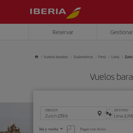
Saltar al contenido principal
Reservar
Gestionar
Vuelos baratos
Sudamérica
Perú
Lima
Zuric
Vuelos bara
ORIGEN
DESTINO
Seleccione
Pagar con Avios
Ida y vuelta