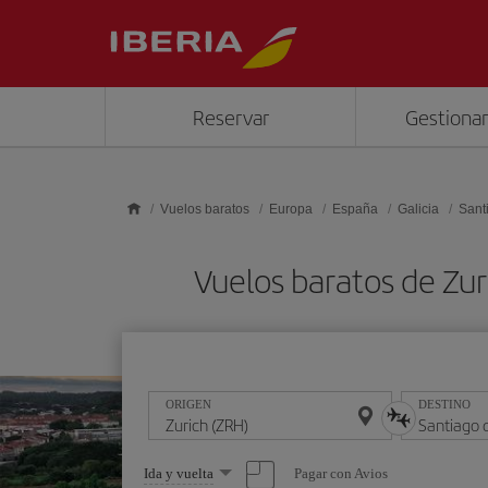
Saltar al contenido principal
Reservar
Gestionar
Vuelos baratos
Europa
España
Galicia
Sant
Vuelos baratos de Zu
ORIGEN
DESTINO
Seleccione
Pagar con Avios
Ida y vuelta