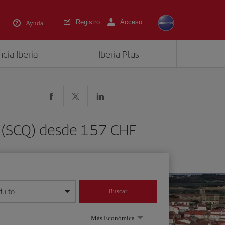
Registro
Acceso
Ayuda
cia Iberia
Iberia Plus
a (SCQ) desde 157 CHF
dulto
Buscar
o día/mes/año
Más Económica