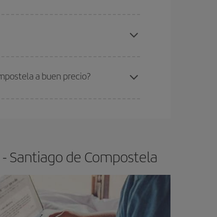
elo y de que las tarifas más baratas (turista)
urich-Santiago de Compostela-dest
.
ra el vuelo más barato.
ompostela a buen precio?
ser flexible.
Lo normal es que
cuanto antes
 poco abiertos, podrás
elegir el precio más
h - Santiago de Compostela