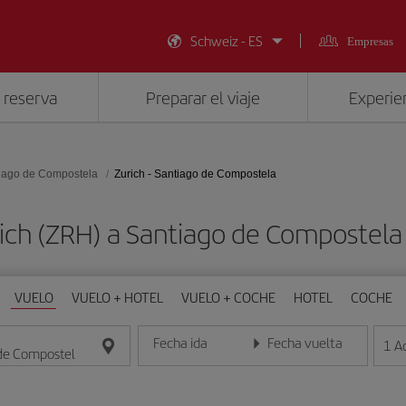
Schweiz - ES
Empresas
 reserva
Preparar el viaje
Experien
iago de Compostela
Zurich - Santiago de Compostela
rich (ZRH) a Santiago de Compostel
VUELO
VUELO + HOTEL
VUELO + COCHE
HOTEL
COCHE
Fecha ida
Fecha vuelta
1
A
Introduce la fecha en formato día/mes/año
Introduce la fecha en format