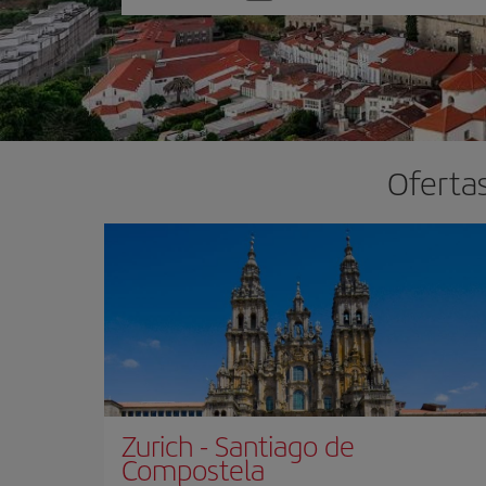
una
opción
Ofertas
Zurich
-
Santiago de
Compostela