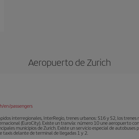
Aeropuerto de Zurich
ch/en/passengers
idos interregionales, InterRegio, trenes urbanos: S16 y S2, los trenes r
nternacional (EuroCity). Existe un tranvía: número 10 une aeropuerto con
ncipales municipios de Zurich. Existe un servicio especial de autobuses 
 taxis delante de terminal de llegadas 1 y 2.