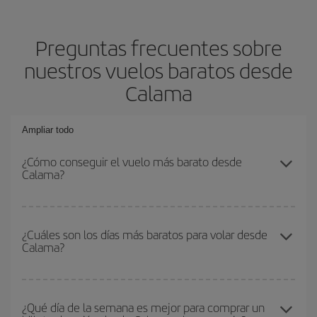
Preguntas frecuentes sobre
nuestros vuelos baratos desde
Calama
Ampliar todo
¿Cómo conseguir el vuelo más barato desde
Calama?
Podrás ahorrar en tu billete de avión y conseguir el vuelo más
barato si evitas temporadas altas, compras con antelación y
¿Cuáles son los días más baratos para volar desde
Calama?
puedes ser flexible con las fechas y horarios de ida y vuelta.
Además, si no tienes decidido un destino concreto para tu viaje,
mira nuestras ofertas y déjate inspirar: seguro que encuentras el
Para saber qué días te saldrá más económico volar, solo tienes
vuelo más barato.
que empezar una consulta en nuestro
buscador de vuelos
¿Qué día de la semana es mejor para comprar un