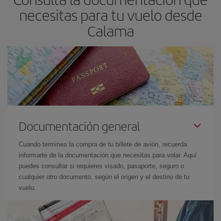
pensando en una escapada de fin de semana,
cuanto antes
necesitas para tu vuelo desde
compres tu vuelo, mejores precios encontrarás.
Calama
Documentación general
Cuando termines la compra de tu billete de avión, recuerda
informarte de la documentación que necesitas para volar. Aquí
puedes consultar si requieres visado, pasaporte, seguro o
cualquier otro documento, según el origen y el destino de tu
vuelo.