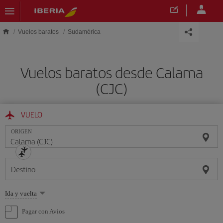
Saltar al contenido principal
Vuelos baratos
Sudamérica
Vuelos baratos desde Calama
(CJC)
VUELO
ORIGEN
Destino
Seleccione
Ida y vuelta
una
opción
Pagar con Avios