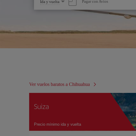
Seleccione
Pagar con Avios
Ida y vuelta
una
opción
Ver vuelos baratos a Chihuahua
Suiza
Precio mínimo ida y vuelta