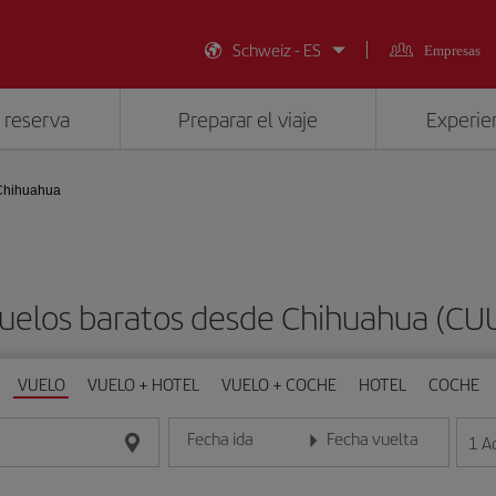
Schweiz - ES
Empresas
 reserva
Preparar el viaje
Experien
Chihuahua
uelos baratos desde Chihuahua (CU
VUELO
VUELO + HOTEL
VUELO + COCHE
HOTEL
COCHE
Fecha ida
Fecha vuelta
1
A
Introduce la fecha en formato día/mes/año
Introduce la fecha en format