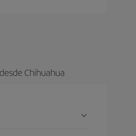
s desde Chihuahua
es ser flexible con las fechas y horarios de ida y