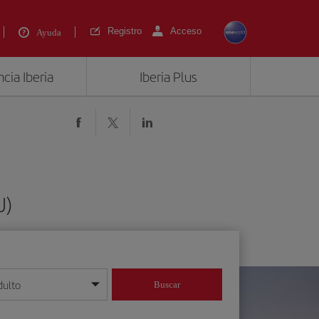
Registro
Acceso
Ayuda
cia Iberia
Iberia Plus
U)
dulto
Buscar
o día/mes/año