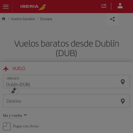
Saltar al contenido principal
Vuelos baratos
Europa
Vuelos baratos desde Dublín
(DUB)
VUELO
ORIGEN
Destino
Seleccione
Ida y vuelta
una
opción
Pagar con Avios