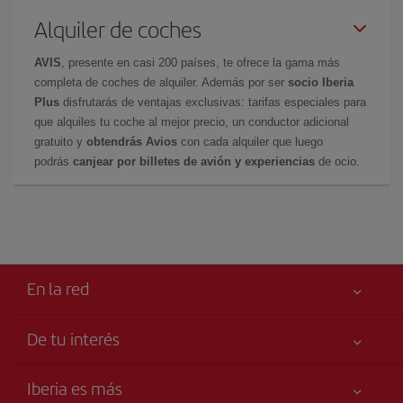
Alquiler de coches
AVIS
, presente en casi 200 países, te ofrece la gama más
completa de coches de alquiler. Además por ser
socio Iberia
Plus
disfrutarás de ventajas exclusivas: tarifas especiales para
que alquiles tu coche al mejor precio, un conductor adicional
gratuito y
obtendrás Avios
con cada alquiler que luego
podrás
canjear por billetes de avión y experiencias
de ocio.
En la red
De tu interés
Tu seguridad es lo primero
Iberia es más
Accesibilidad