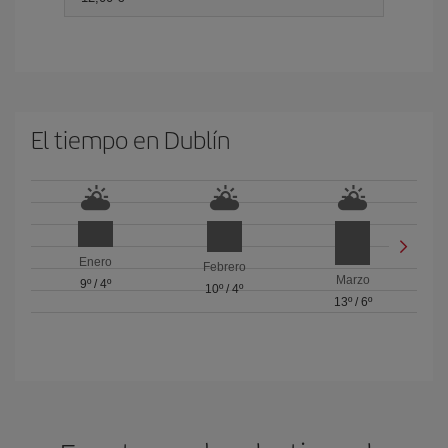
El tiempo en Dublín
Enero
Febrero
Marzo
9º
/
4º
10º
/
4º
13º
/
6º