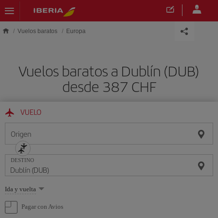
Saltar al contenido principal
Vuelos baratos
Europa
Vuelos baratos a Dublín (DUB)
desde 387 CHF
VUELO
Origen
DESTINO
Seleccione
Ida y vuelta
una
opción
Pagar con Avios