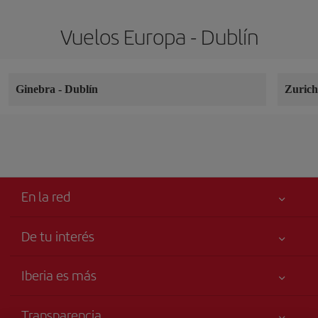
Vuelos Europa - Dublín
Ginebra
-
Dublín
Zuric
En la red
De tu interés
Tu seguridad es lo primero
Iberia es más
Accesibilidad
Noticias y Novedades
Compromiso de servicio
Transparencia