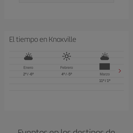
El tiempo en Knoxville
Enero
Febrero
2º
/
-6º
4º
/
-5º
Marzo
11º
/
1º
Eventos en los destinos de