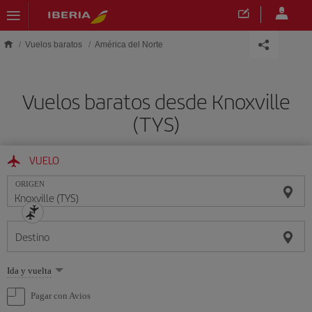
Saltar al contenido principal
Vuelos baratos
América del Norte
Vuelos baratos desde Knoxville
(TYS)
VUELO
ORIGEN
Destino
Seleccione
Ida y vuelta
una
opción
Pagar con Avios