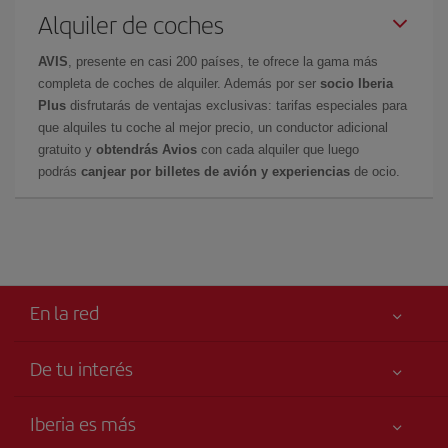
Alquiler de coches
AVIS
, presente en casi 200 países, te ofrece la gama más
completa de coches de alquiler. Además por ser
socio Iberia
Plus
disfrutarás de ventajas exclusivas: tarifas especiales para
que alquiles tu coche al mejor precio, un conductor adicional
gratuito y
obtendrás Avios
con cada alquiler que luego
podrás
canjear por billetes de avión y experiencias
de ocio.
En la red
De tu interés
Tu seguridad es lo primero
Iberia es más
Accesibilidad