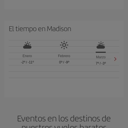
El tiempo en Madison
Enero
Febrero
Marzo
-2º
/
-11º
0º
/
-9º
7º
/
-3º
Eventos en los destinos de
nuestros vuelos baratos