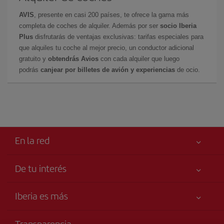
AVIS
, presente en casi 200 países, te ofrece la gama más
completa de coches de alquiler. Además por ser
socio Iberia
Plus
disfrutarás de ventajas exclusivas: tarifas especiales para
que alquiles tu coche al mejor precio, un conductor adicional
gratuito y
obtendrás Avios
con cada alquiler que luego
podrás
canjear por billetes de avión y experiencias
de ocio.
En la red
De tu interés
Tu seguridad es lo primero
Iberia es más
Accesibilidad
Noticias y Novedades
Compromiso de servicio
Transparencia