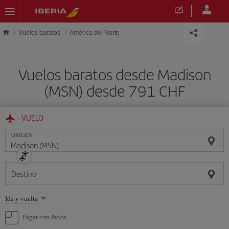
Saltar al contenido principal
Vuelos baratos
América del Norte
Vuelos baratos desde Madison
(MSN) desde 791 CHF
VUELO
ORIGEN
Destino
Seleccione
Ida y vuelta
una
opción
Pagar con Avios