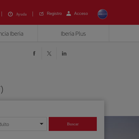
Registro
Acceso
Ayuda
cia Iberia
Iberia Plus
)
dulto
Buscar
o día/mes/año