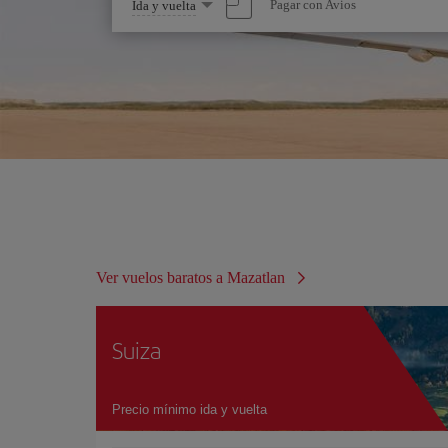
Seleccione
Pagar con Avios
Ida y vuelta
una
opción
Ver vuelos baratos a Mazatlan
Suiza
Precio mínimo ida y vuelta