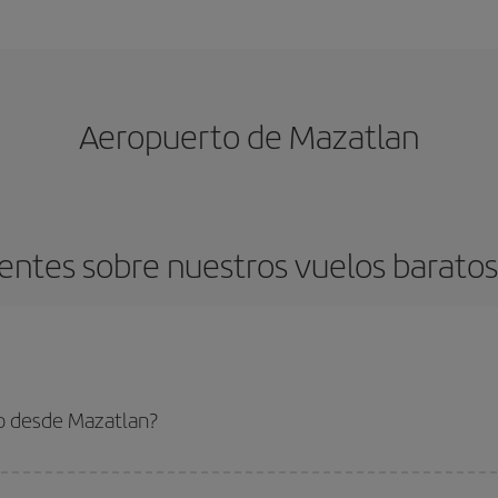
Aeropuerto de Mazatlan
entes sobre nuestros vuelos barato
o desde Mazatlan?
 el vuelo más barato si evitas temporadas altas, compras con antelación y pued