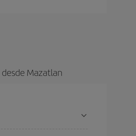
s desde Mazatlan
es ser flexible con las fechas y horarios de ida y