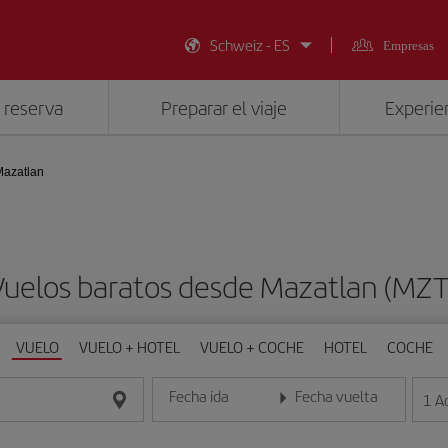
Schweiz - ES
Empresas
 reserva
Preparar el viaje
Experien
Mazatlan
Vuelos baratos desde Mazatlan (MZT
VUELO
VUELO + HOTEL
VUELO + COCHE
HOTEL
COCHE
Fecha ida
Fecha vuelta
1
A
Introduce la fecha en formato día/mes/año
Introduce la fecha en format