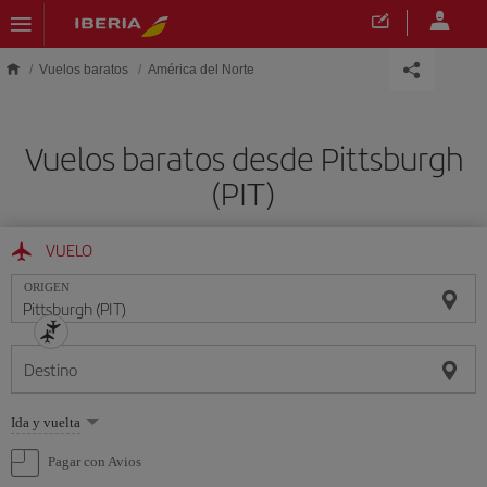
Saltar al contenido principal
Vuelos baratos
América del Norte
Vuelos baratos desde Pittsburgh
(PIT)
VUELO
ORIGEN
Destino
Seleccione
Ida y vuelta
una
opción
Pagar con Avios