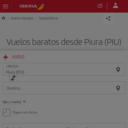
Saltar al contenido principal
Vuelos baratos
Sudamérica
Vuelos baratos desde Piura (PIU)
VUELO
ORIGEN
Destino
Seleccione
Ida y vuelta
una
opción
Pagar con Avios