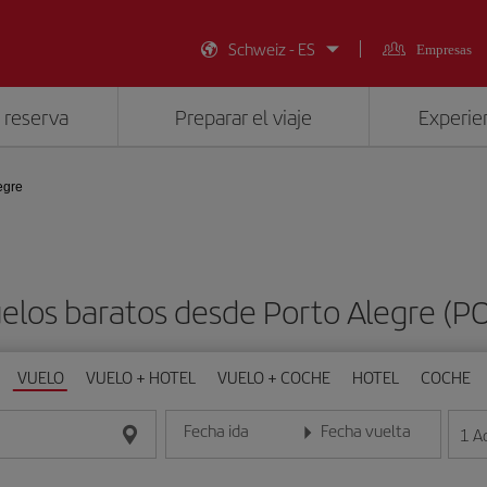
Schweiz - ES
Empresas
 reserva
Preparar el viaje
Experien
egre
elos baratos desde Porto Alegre (P
VUELO
VUELO + HOTEL
VUELO + COCHE
HOTEL
COCHE
Fecha ida
Fecha vuelta
1
A
Introduce la fecha en formato día/mes/año
Introduce la fecha en format