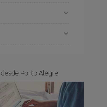
elo y de que las tarifas más baratas (turista)
rto Alegre.
ra el vuelo más barato.
eral las Navidades, la Semana Santa y los
ana,
cuanto antes
compres tu vuelo, mejores
 desde Porto Alegre