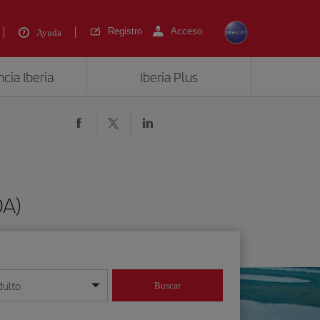
Registro
Acceso
Ayuda
cia Iberia
Iberia Plus
OA)
dulto
Buscar
o día/mes/año