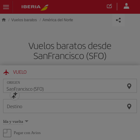
Saltar al contenido principal
Vuelos baratos
América del Norte
Vuelos baratos desde
SanFrancisco (SFO)
VUELO
ORIGEN
Destino
Seleccione
Ida y vuelta
una
opción
Pagar con Avios