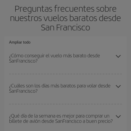
Preguntas frecuentes sobre
nuestros vuelos baratos desde
San Francisco
Ampliar todo
¿Cómo conseguir el vuelo más barato desde
SanFrancisco?
Podrás ahorrar en tu billete de avión y conseguir el vuelo más
barato si evitas temporadas altas, compras con antelación y
¿Cuáles son los días más baratos para volar desde
SanFrancisco?
puedes ser flexible con las fechas y horarios de ida y vuelta.
Además, si no tienes decidido un destino concreto para tu viaje,
mira nuestras ofertas y déjate inspirar: seguro que encuentras el
Para saber qué días te saldrá más económico volar, solo tienes
vuelo más barato.
que empezar una consulta en nuestro
buscador de vuelos
¿Qué día de la semana es mejor para comprar un
billete de avión desde SanFrancisco a buen precio?
baratos
. Dinos desde dónde vuelas, a dónde quieres ir y en qué
fechas habías pensado viajar. Te mostraremos los vuelos más