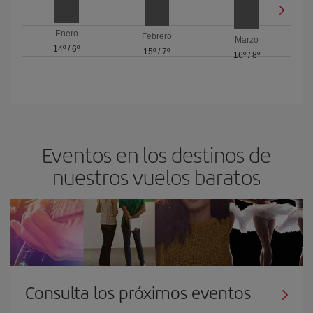
Enero
Febrero
Marzo
14º
/
6º
15º
/
7º
16º
/
8º
Eventos en los destinos de
nuestros vuelos baratos
Consulta los próximos eventos