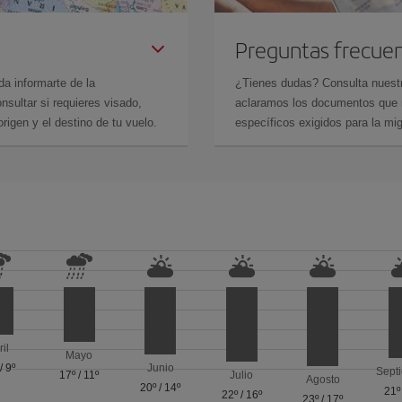
Preguntas frecue
da informarte de la
¿Tienes dudas? Consulta nues
sultar si requieres visado,
aclaramos los documentos que ne
rigen y el destino de tu vuelo.
específicos exigidos para la mi
ril
Mayo
/
9º
Junio
Sept
17º
/
11º
Julio
Agosto
20º
/
14º
21º
22º
/
16º
23º
/
17º