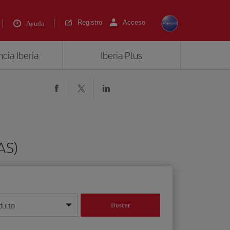
Registro
Acceso
Ayuda
cia Iberia
Iberia Plus
AS)
dulto
Buscar
o día/mes/año