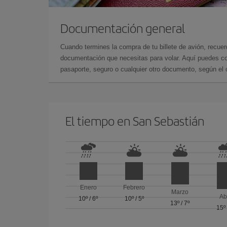
Documentación general
Cuando termines la compra de tu billete de avión, recuer
documentación que necesitas para volar. Aquí puedes con
pasaporte, seguro o cualquier otro documento, según el o
El tiempo en San Sebastián
Enero
Febrero
Marzo
Ab
10º
/
6º
10º
/
5º
13º
/
7º
15º