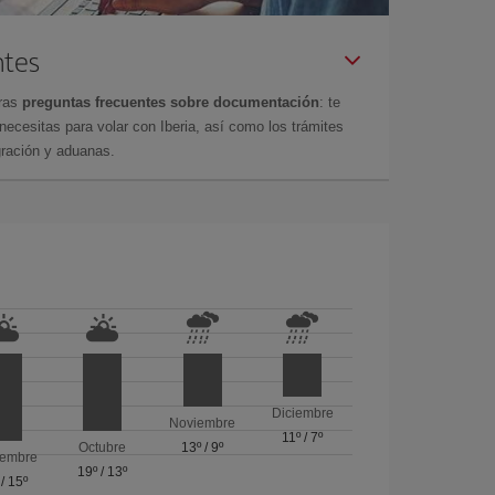
ntes
tras
preguntas frecuentes sobre documentación
: te
cesitas para volar con Iberia, así como los trámites
gración y aduanas.
Diciembre
Noviembre
11º
/
7º
Octubre
13º
/
9º
iembre
19º
/
13º
/
15º