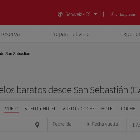
Schweiz - ES
Empresas
 reserva
Preparar el viaje
Experien
de San Sebastian
elos baratos desde San Sebastián (E
VUELO
VUELO + HOTEL
VUELO + COCHE
HOTEL
COCHE
Fecha ida
Fecha vuelta
1
A
Introduce la fecha en formato día/mes/año
Introduce la fecha en format