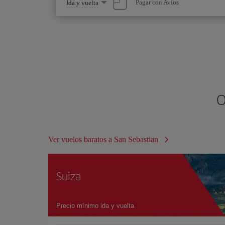
Seleccione
Pagar con Avios
Ida y vuelta
una
opción
O
Ver vuelos baratos a San Sebastian
Suiza
Precio mínimo ida y vuelta