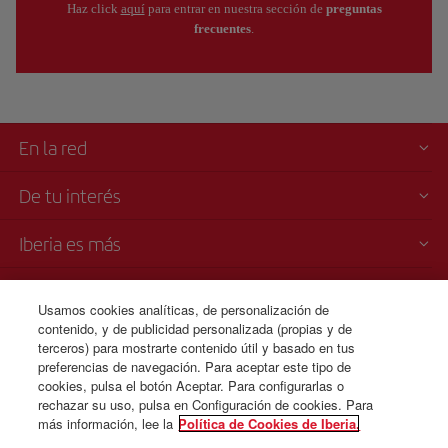
Haz click
aquí
para entrar en nuestra sección de
preguntas
frecuentes
.
En la red
De tu interés
Iberia es más
Transparencia
Usamos cookies analíticas, de personalización de
contenido, y de publicidad personalizada (propias y de
Venta telefónica de billetes
terceros) para mostrarte contenido útil y basado en tus
+56 225 821 885
preferencias de navegación. Para aceptar este tipo de
cookies, pulsa el botón Aceptar. Para configurarlas o
Lunes a domingo 00:00 - 24:00 horas ( español e inglés).
rechazar su uso, pulsa en Configuración de cookies. Para
más información, lee la
Política de Cookies de Iberia.