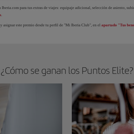
ue acumulas Puntos Elite, desbloqueas beneficios llamados Premios Elite y vas subi
 Iberia.com para tus extras de viajes: equipaje adicional, selección de asiento, sub
s
.
y asignar este premio desde tu perfil de "Mi Iberia Club", en el
apartado "Tus bene
¿Cómo se ganan los Puntos Elite?