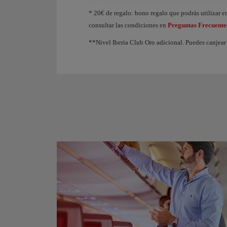
Animación de un avión que muestra que, a medida q
* 20€ de regalo: bono regalo que podrás utilizar en
consultar las condiciones en
Preguntas Frecuente
**Nivel Iberia Club Oro adicional. Puedes canjear 