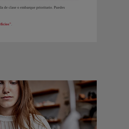
endo de nivel en el programa Iberia Club. Al ganar 1.250 Puntos Elite obtienes de 
ida de clase o embarque prioritario. Puedes
ficios"
.