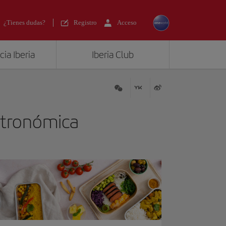
¿Tienes dudas?
Registro
Acceso
ia Iberia
Iberia Club
stronómica