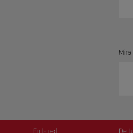
Mira
En la red
De tu