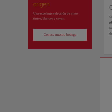
origen
Una excelente selección de vinos
Si
tintos, blancos y cavas.
p
la
d
Conoce nuestra bodega