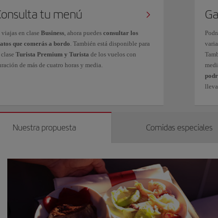
Consulta tu menú
Ga
 viajas en clase
Business
, ahora puedes
consultar los
Podr
latos que comerás a bordo
. También está disponible para
varia
 clase
Turista Premium y Turista
de los vuelos con
Tamb
uración de más de cuatro horas y media.
medi
podr
lleva
Nuestra propuesta
Comidas especiales