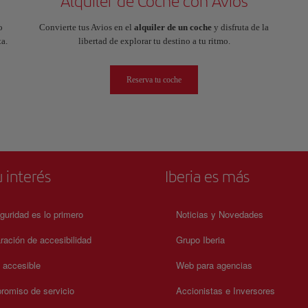
Alquiler de Coche con Avios
o
Convierte tus Avios en el
alquiler de un coche
y disfruta de la
a.
libertad de explorar tu destino a tu ritmo.
Reserva tu coche
 interés
Iberia es más
guridad es lo primero
Noticias y Novedades
ración de accesibilidad
Grupo Iberia
a accesible
Web para agencias
omiso de servicio
Accionistas e Inversores