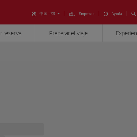
中国 - ES
Empresas
Ayuda
r reserva
Preparar el viaje
Experienc
s