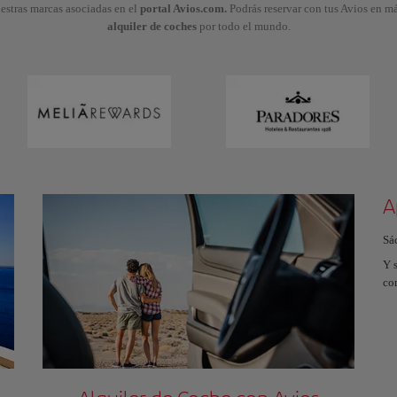
stras marcas asociadas en el
portal Avios.com.
Podrás reservar con tus Avios en m
alquiler de coches
por todo el mundo.
A
Sá
Y s
co