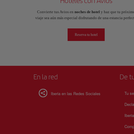
Hoteles con Avios
Convierte tus Avios en
noches de hotel
y haz que tu próxim
viaje sea aún más especial disfrutando de una estancia perfect
Reserva tu hotel
En la red
De tu
Tu se
Iberia en las Redes Sociales
Decla
Iberi
Compr