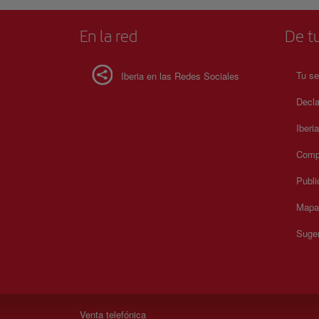
En la red
De tu
Tu se
Iberia en las Redes Sociales
Decla
Iberi
Compr
Publi
Mapa 
Suger
Venta telefónica