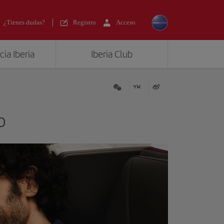
¿Tienes dudas?
Registro
Acceso
ia Iberia
Iberia Club
o