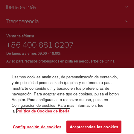
Iberia es más
Transparencia
Venta telefónica
+86 400 881 0207
De lunes a viernes 09:00 - 18:00h
Aviso para retrasos prolongados en pista en aeropuertos de China
Usamos cookies analíticas, de personalización de contenido,
y de publicidad personalizada (propias y de terceros) para
© Iberia 2026
mostrarte contenido útil y basado en tus preferencias de
navegación. Para aceptar este tipo de cookies, pulsa el botón
Aceptar. Para configurarlas o rechazar su uso, pulsa en
Configuración de cookies. Para más información, lee
la
Política de Cookies de Iberia.
Configuración de cookies
Aceptar todas las cookies