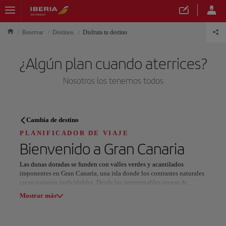
Reservar
Destinos
Disfruta tu destino
¿Algún plan cuando aterrices?
Nosotros los tenemos todos
PLANIFICADOR DE VIAJE
Cambia de destino
Descubre tu próximo destino
PLANIFICADOR DE VIAJE
Bienvenido a
Gran Canaria
Las dunas doradas se funden con valles verdes y acantilados
imponentes en Gran Canaria, una isla donde los contrastes naturales
crean paisajes inolvidables. Desde las interminables arenas de
Nuestros destinos
Maspalomas hasta las escarpadas cumbres de su interior montañoso,
Mostrar lista
Mostrar más
cada rincón de este destino bañado por el sol ofrece una experiencia
única.
Todas las áreas
Europa
América del Sur
Norteaméri