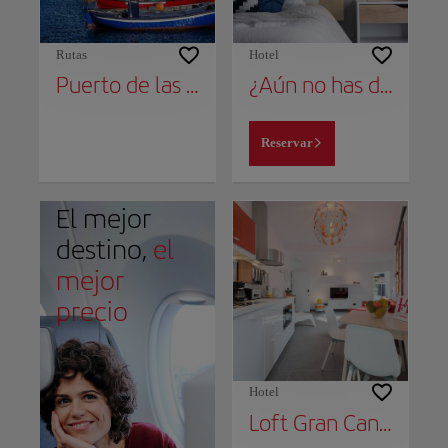
Rutas
Hotel
Puerto de las Nieves
¿Aún no has decidido dónde alojarte?
Reservar
El mejor
destino,
el
mejor
precio
Hotel
Loft Gran Canaria