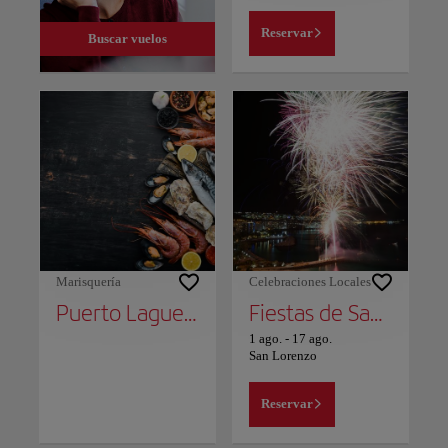
Reservar
Buscar vuelos
Marisquería
Celebraciones Locales
Puerto Laguete
Fiestas de San Lorenzo
1 ago.
-
17 ago.
San Lorenzo
Reservar