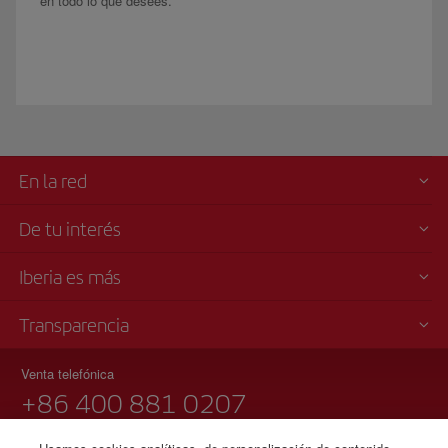
en todo lo que desees.
En la red
De tu interés
Iberia es más
Transparencia
Venta telefónica
+86 400 881 0207
De lunes a viernes 09:00 - 18:00h