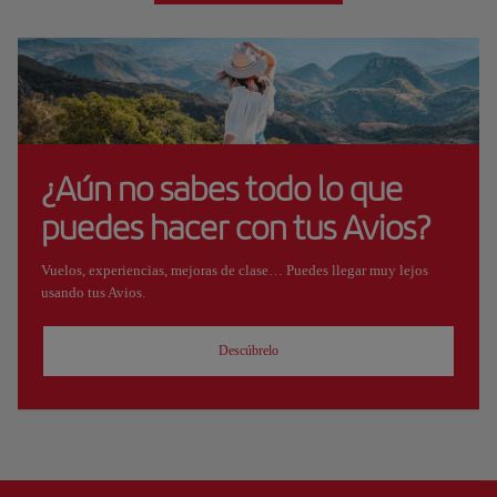
¿Aún no sabes todo lo que
puedes hacer con tus Avios?
Vuelos, experiencias, mejoras de clase… Puedes llegar muy lejos
usando tus Avios.
Descúbrelo