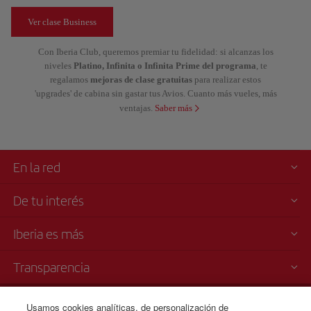
Ver clase Business
Con Iberia Club, queremos premiar tu fidelidad: si alcanzas los
niveles
Platino, Infinita o Infinita Prime del programa
, te
regalamos
mejoras de clase gratuitas
para realizar estos
'upgrades' de cabina sin gastar tus Avios. Cuanto más vueles, más
ventajas.
Saber más
En la red
De tu interés
Iberia es más
Transparencia
Venta telefónica de billetes
Usamos cookies analíticas, de personalización de