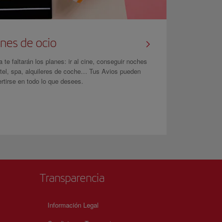
nes de ocio
 te faltarán los planes: ir al cine, conseguir noches
tel, spa, alquileres de coche… Tus Avios pueden
rtirse en todo lo que desees.
Transparencia
Información Legal