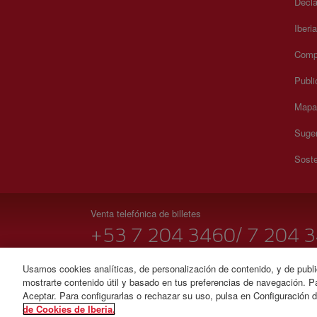
Decla
Iberi
Compr
Publi
Mapa 
Suger
Soste
Venta telefónica de billetes
+53 7 204 3460/ 7 204 
09:00 16:00 h.
Usamos cookies analíticas, de personalización de contenido, y de publi
mostrarte contenido útil y basado en tus preferencias de navegación. Pa
© Iberia 2026
Aceptar. Para configurarlas o rechazar su uso, pulsa en Configuración 
de Cookies de Iberia.