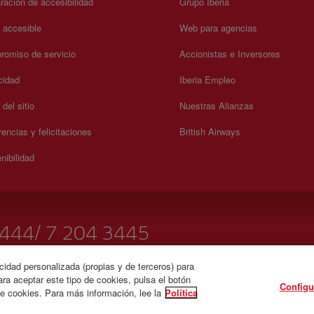
ración de accesibilidad
Grupo Iberia
a accesible
Web para agencias
omiso de servicio
Accionistas e Inversores
cidad
Iberia Empleo
del sitio
Nuestras Alianzas
encias y felicitaciones
British Airways
nibilidad
3444/ 7 204 3445
cidad personalizada (propias y de terceros) para
ra aceptar este tipo de cookies, pulsa el botón
Configu
de cookies. Para más información, lee la
Política