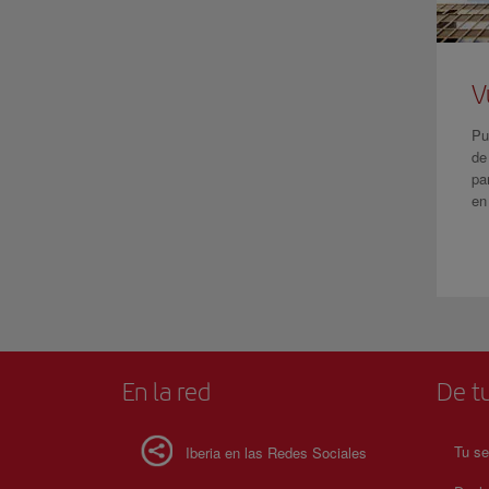
V
Pu
de
pa
en
En la red
De tu
Tu se
Iberia en las Redes Sociales