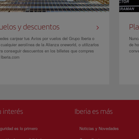
uelos y descuentos
Pla
edes canjear tus Avios por vuelos del Grupo Iberia o
Nunca
 cualquier aerolínea de la Alianza oneworld, o utilizarlos
de ho
ra conseguir descuentos en los billetes que compres
conve
 Iberia.com
 interés
Iberia es más
guridad es lo primero
Noticias y Novedades