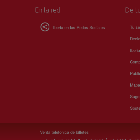
En la red
De tu
Tu se
Iberia en las Redes Sociales
Decla
Iberi
Compr
Publi
Mapa 
Suger
Soste
Venta telefónica de billetes