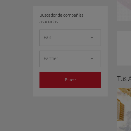
Buscador de compañías
asociadas
País
Partner
Tus A
Buscar