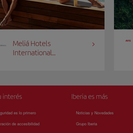
Meliá Hotels
International...
 interés
Iberia es más
guridad es lo primero
Noticias y Novedades
ración de accesibilidad
Grupo Iberia