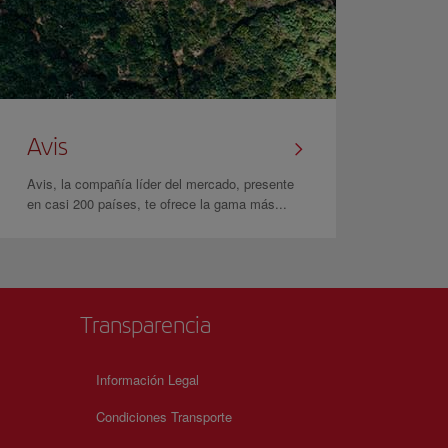
Avis
Avis, la compañía líder del mercado, presente
en casi 200 países, te ofrece la gama más...
Transparencia
Información Legal
Condiciones Transporte