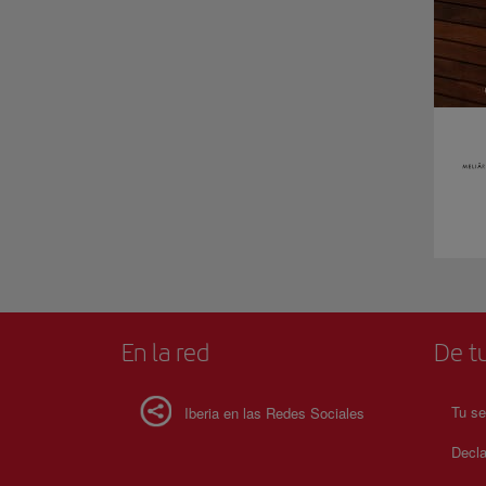
En la red
De tu
Tu se
Iberia en las Redes Sociales
Decla