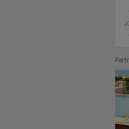
¿
Part