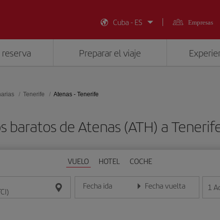
Cuba - ES
Empresas
 reserva
Preparar el viaje
Experien
narias
Tenerife
Atenas - Tenerife
s baratos de Atenas (ATH) a Tenerife
VUELO
HOTEL
COCHE
Fecha ida
Fecha vuelta
1
A
Introduce la fecha en formato día/mes/año
Introduce la fecha en format