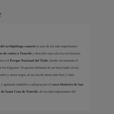
e
 del archipiélago canario
es uno de los más importantes
as de vuelos a Tenerife
y descubre una isla rica en historia,
frece el
Parque Nacional del Teide
, donde encontrarás el
 los Gigantes. Si quieres disfrutar de un buen baño al sol,
dos y arena negra, al sur, las de arena más fina y clara.
e
y apúntate también a callejear por el
casco histórico de San
 de Santa Cruz de Tenerife
, de los más importantes del