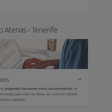
ser flexible.
Lo normal es que
cuanto antes
 poco abiertos, podrás
elegir el precio más
 Atenas - Tenerife
ntes
tras
preguntas frecuentes sobre documentación
: te
cesitas para volar con Iberia, así como los trámites
gración y aduanas.