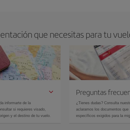
os baratos. Las claves para encontrar los mejores precios son
anticiparte y 
drán. Además, si buscas los vuelos con las fechas y los horarios del viaje un
entación que necesitas para tu vuelo
Preguntas frecue
da informarte de la
¿Tienes dudas? Consulta nues
sultar si requieres visado,
aclaramos los documentos que ne
rigen y el destino de tu vuelo.
específicos exigidos para la mi