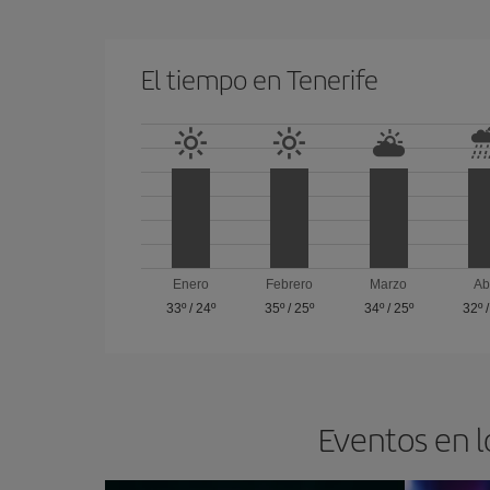
El tiempo en Tenerife
Enero
Febrero
Marzo
Ab
33º
/
24º
35º
/
25º
34º
/
25º
32º
Eventos en l