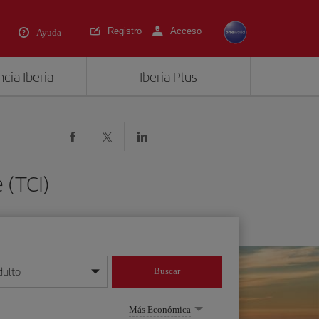
Registro
Acceso
Ayuda
cia Iberia
Iberia Plus
 (TCI)
dulto
Buscar
o día/mes/año
Más Económica