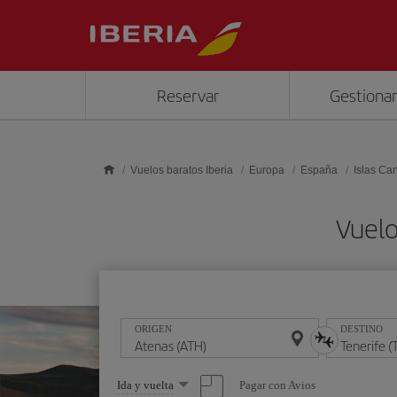
Saltar al contenido principal
Reservar
Gestionar
Vuelos baratos Iberia
Europa
España
Islas Ca
Vuelo
ORIGEN
DESTINO
Seleccione
Pagar con Avios
Ida y vuelta