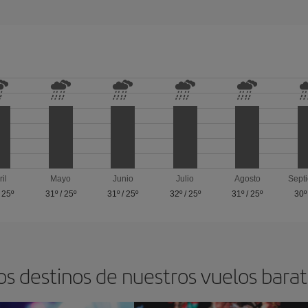
ril
Mayo
Junio
Julio
Agosto
Sept
/
25º
31º
/
25º
31º
/
25º
32º
/
25º
31º
/
25º
30º
os destinos de nuestros vuelos barat