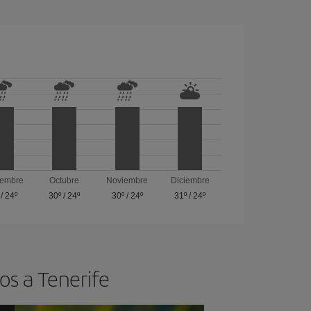
iembre
Octubre
Noviembre
Diciembre
/
24º
30º
/
24º
30º
/
24º
31º
/
24º
os a Tenerife