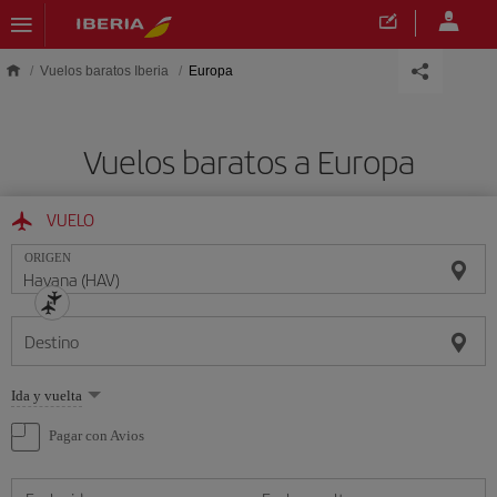
Saltar al contenido principal
Vuelos baratos Iberia
Europa
Vuelos baratos a Europa
VUELO
ORIGEN
Destino
Seleccione
Ida y vuelta
una
opción
Pagar con Avios