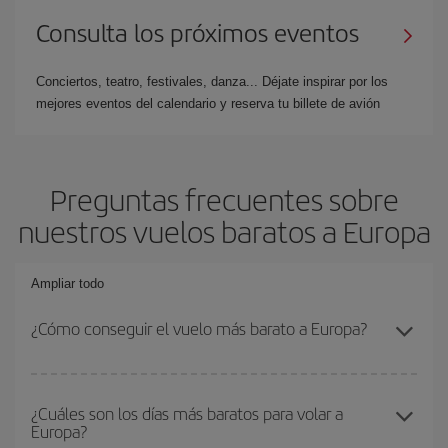
Consulta los próximos eventos
Conciertos, teatro, festivales, danza... Déjate inspirar por los
mejores eventos del calendario y reserva tu billete de avión
Preguntas frecuentes sobre
nuestros vuelos baratos a Europa
Ampliar todo
¿Cómo conseguir el vuelo más barato a Europa?
Podrás ahorrar en tu billete de avión y conseguir el vuelo más
barato si evitas temporadas altas, compras con antelación y
¿Cuáles son los días más baratos para volar a
Europa?
puedes ser flexible con las fechas y horarios de ida y vuelta.