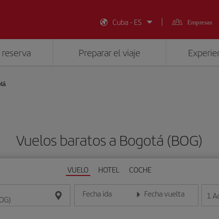
Cuba - ES
Empresas
 reserva
Preparar el viaje
Experien
tá
Vuelos baratos a Bogotá (BOG)
VUELO
HOTEL
COCHE
Fecha ida
Fecha vuelta
1
A
Introduce la fecha en formato día/mes/año
Introduce la fecha en format