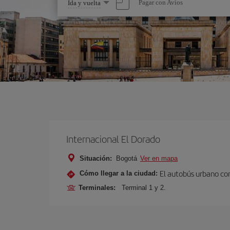
Seleccione
Pagar con Avios
Ida y vuelta
una
opción
Internacional El Dorado
Situación:
Bogotá
Ver en mapa
El autobús urbano con
Cómo llegar a la ciudad:
Terminales:
Terminal 1 y 2.