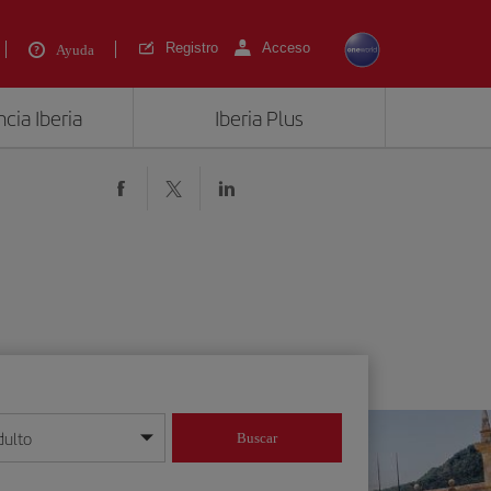
Registro
Acceso
Ayuda
cia Iberia
Iberia Plus
dulto
Buscar
o día/mes/año