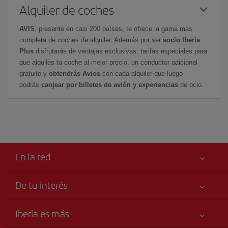
Alquiler de coches
AVIS
, presente en casi 200 países, te ofrece la gama más
completa de coches de alquiler. Además por ser
socio Iberia
Plus
disfrutarás de ventajas exclusivas: tarifas especiales para
que alquiles tu coche al mejor precio, un conductor adicional
gratuito y
obtendrás Avios
con cada alquiler que luego
podrás
canjear por billetes de avión y experiencias
de ocio.
En la red
De tu interés
Tu seguridad es lo primero
Iberia es más
Accesibilidad