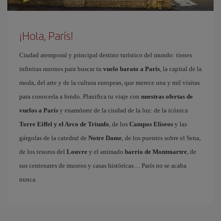
¡Hola, París!
Ciudad atemporal y principal destino turístico del mundo: tienes
infinitas razones para buscar tu
vuelo barato a París
, la capital de la
moda, del arte y de la cultura europeas, que merece una y mil visitas
para conocerla a fondo. Planifica tu viaje con
nuestras ofertas de
vuelos a París
y enamórate de la ciudad de la luz: de la icónica
Torre Eiffel y el Arco de Triunfo
, de los
Campos Elíseos
y las
gárgolas de la catedral de
Notre Dame
, de los puentes sobre el Sena,
de los tesoros del
Louvre
y el animado
barrio de Montmartre
, de
sus centenares de museos y casas históricas… París no se acaba
nunca.