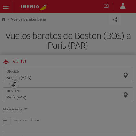
Saltar al contenido principal
Vuelos baratos Iberia
Vuelos baratos de Boston (BOS) a
París (PAR)
VUELO
ORIGEN
DESTINO
Seleccione
Ida y vuelta
una
opción
Pagar con Avios