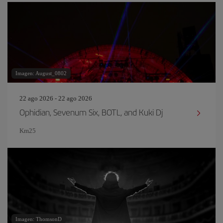
Imagen: August_0802
22 ago 2026 - 22 ago 2026
Ophidian, Sevenum Six, BOTL, and Kuki Dj
Km25
Imagen: ThomsonD