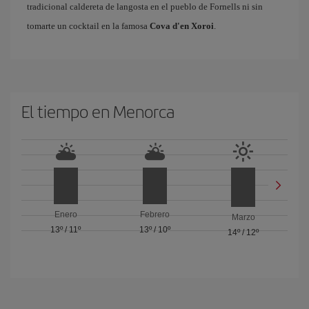
tradicional caldereta de langosta en el pueblo de Fornells ni sin
tomarte un cocktail en la famosa
Cova d'en Xoroi
.
El tiempo en Menorca
Enero
Febrero
Marzo
13º
/
11º
13º
/
10º
14º
/
12º