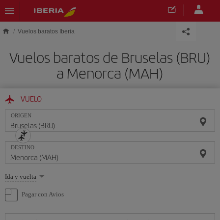
Saltar al contenido principal
Vuelos baratos Iberia
Vuelos baratos de Bruselas (BRU)
a Menorca (MAH)
VUELO
ORIGEN
DESTINO
Seleccione
Ida y vuelta
una
opción
Pagar con Avios