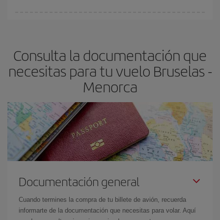
Cualquier día de la semana puedes encontrar vuelos baratos. Las
claves para encontrar los mejores precios son
anticiparte y ser
flexible.
Lo normal es que
cuanto antes
reserves tus billetes de
Consulta la documentación que
avión más baratos te saldrán. Además, si buscas los vuelos con
las fechas y los horarios del viaje un poco abiertos, podrás
elegir
necesitas para tu vuelo Bruselas -
el precio más barato.
Menorca
Documentación general
Cuando termines la compra de tu billete de avión, recuerda
informarte de la documentación que necesitas para volar. Aquí