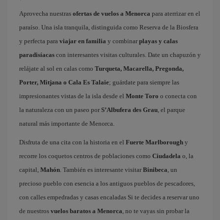
Aprovecha nuestras
ofertas de vuelos a Menorca
para aterrizar en el
paraíso. Una isla tranquila, distinguida como Reserva de la Biosfera
y perfecta para
viajar en familia
y combinar
playas y calas
paradisíacas
con interesantes visitas culturales. Date un chapuzón y
relájate al sol en calas como
Turqueta, Macarella, Pregonda,
Porter, Mitjana o Cala Es Talaie
; guárdate para siempre las
impresionantes vistas de la isla desde el
Monte Toro
o conecta con
la naturaleza con un paseo por
S’Albufera des Grau
, el parque
natural más importante de Menorca.
Disfruta de una cita con la historia en el
Fuerte Marlborough
y
recorre los coquetos centros de poblaciones como
Ciudadela
o, la
capital,
Mahón
. También es interesante visitar
Binibeca
, un
precioso pueblo con esencia a los antiguos pueblos de pescadores,
con calles empedradas y casas encaladas Si te decides a reservar uno
de nuestros
vuelos baratos a Menorca
, no te vayas sin probar la