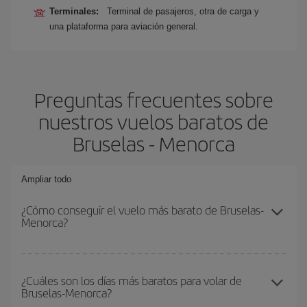
Terminales:
Terminal de pasajeros, otra de carga y
una plataforma para aviación general.
Preguntas frecuentes sobre
nuestros vuelos baratos de
Bruselas - Menorca
Ampliar todo
¿Cómo conseguir el vuelo más barato de Bruselas-
Menorca?
Podrás ahorrar en tu billete de avión de Bruselas-Menorca-dest y
conseguir el vuelo más barato si evitas temporadas altas,
¿Cuáles son los días más baratos para volar de
Bruselas-Menorca?
compras con antelación y puedes ser flexible con las fechas y
horarios de ida y vuelta.