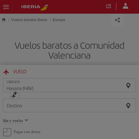
Saltar al contenido principal
Vuelos baratos Iberia
Europa
Vuelos baratos a Comunidad
Valenciana
VUELO
ORIGEN
Destino
Seleccione
Ida y vuelta
una
opción
Pagar con Avios