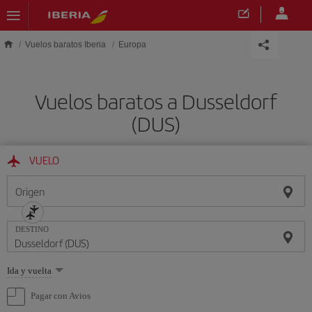
Saltar al contenido principal
Vuelos baratos Iberia
Europa
Vuelos baratos a Dusseldorf
(DUS)
VUELO
Origen
DESTINO
Seleccione
Ida y vuelta
una
opción
Pagar con Avios