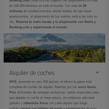
Booking.com
conecta a los viajeros con alojamientos en más
de 158.000 destinos en todo el mundo. Con más de
28
millones
de establecimientos desde hoteles de lujo hasta
apartamentos, el alojamiento de tus sueños está a tan sólo un
clic.
Reserva tu vuelo barato y tu alojamiento con Iberia y
Booking.com y experimenta el mundo.
Alquiler de coches
AVIS
, presente en casi 200 países, te ofrece la gama más
completa de coches de alquiler. Además por ser
socio Iberia
Plus
disfrutarás de ventajas exclusivas: tarifas especiales para
que alquiles tu coche al mejor precio, un conductor adicional
gratuito y
obtendrás Avios
con cada alquiler que luego
podrás
canjear por billetes de avión y experiencias
de ocio.