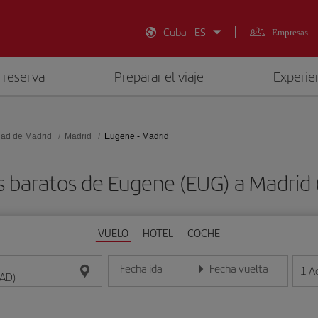
Cuba - ES
Empresas
 reserva
Preparar el viaje
Experien
ad de Madrid
Madrid
Eugene - Madrid
s baratos de Eugene (EUG) a Madrid
VUELO
HOTEL
COCHE
Fecha ida
Fecha vuelta
1
A
Introduce la fecha en formato día/mes/año
Introduce la fecha en format