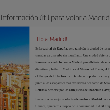
Información útil para volar a Madrid
¡Hola, Madrid!
Es la
capital de España
, pero también la ciudad de los 
trazadas en una urbe sin murallas… Una ciudad abierta 
Reserva tu vuelo barato a Madrid
para disfrutar de un
divertirse y bailar… Madrid es el
Museo del Prado, el T
el Parque de El Retiro
. Pero también es pedir un vino y
junto a los escaparates más exclusivos del barrio de Sal
Letras
o perderse por las
callejuelas del bohemio Lava
Encuentra las mejores
ofertas de vuelos a Madrid
para
Chueca, epicentro europeo de la comunidad LGTBI. Explora