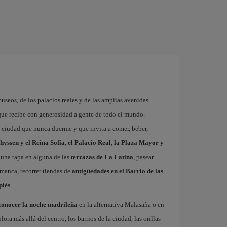
museos, de los palacios reales y de las amplias avenidas
que recibe con generosidad a gente de todo el mundo.
a ciudad que nunca duerme y que invita a comer, beber,
hyssen y el Reina Sofía, el Palacio Real, la Plaza Mayor y
 una tapa en alguna de las
terrazas de La Latina
, pasear
amanca, recorrer tiendas de
antigüedades en el Barrio de las
piés
.
conocer la noche madrileña
en la alternativa Malasaña o en
 más allá del centro, los barrios de la ciudad, las orillas