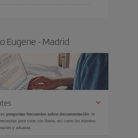
ser flexible.
Lo normal es que
cuanto antes
 poco abiertos, podrás
elegir el precio más
lo Eugene - Madrid
ntes
tras
preguntas frecuentes sobre documentación
: te
cesitas para volar con Iberia, así como los trámites
gración y aduanas.