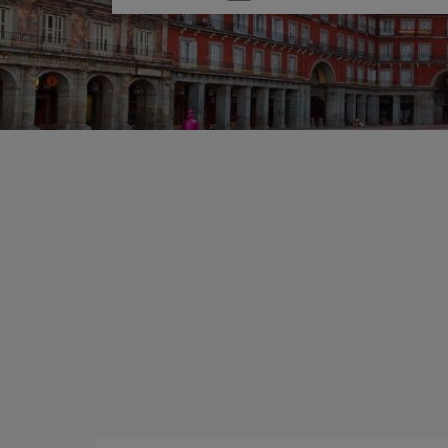
una
opción