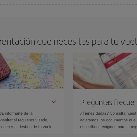
os baratos. Las claves para encontrar los mejores precios son
anticiparte y 
drán. Además, si buscas los vuelos con las fechas y los horarios del viaje un
entación que necesitas para tu vue
Preguntas frecue
da informarte de la
¿Tienes dudas? Consulta nues
sultar si requieres visado,
aclaramos los documentos que ne
rigen y el destino de tu vuelo.
específicos exigidos para la mi