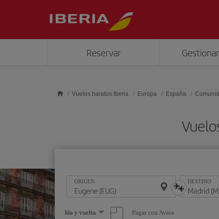
Saltar al contenido principal
Reservar
Gestionar
Vuelos baratos Iberia
Europa
España
Comunid
Vuelo
ORIGEN
DESTINO
Seleccione
Pagar con Avios
Ida y vuelta