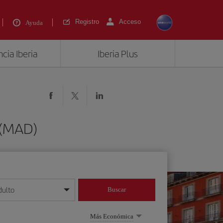
Registro
Acceso
Ayuda
cia Iberia
Iberia Plus
 (MAD)
dulto
Buscar
o día/mes/año
Más Económica