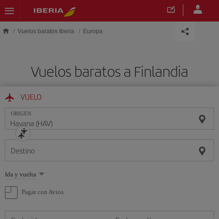
Saltar al contenido principal
Vuelos baratos Iberia
Europa
Vuelos baratos a Finlandia
VUELO
ORIGEN
Destino
Seleccione
Ida y vuelta
una
opción
Pagar con Avios